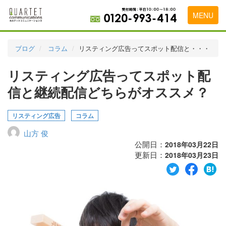
MENU
トップページ
ブログ
コラム
リスティング広告ってスポット配信と・・・
料金表
リスティング広告ってスポット配
実績・お客様の声
信と継続配信どちらがオススメ？
初めて導入をお考えの方
リスティング広告
コラム
代理店の乗り換えをお考えの方
山方 俊
広告代理店・HP制作会社様へ
公開日：
2018年03月22日
更新日：
2018年03月23日
お申し込みから運用開始までの流れ
会社概要
お問い合わせ