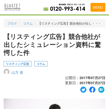
MENU
トップページ
ブログ
コラム
【リスティング広告】競合他社が出し・・・
料金表
【リスティング広告】競合他社が
実績・お客様の声
出したシミュレーション資料に驚
初めて導入をお考えの方
愕した件
代理店の乗り換えをお考えの方
リスティング広告
コラム
広告代理店・HP制作会社様へ
山方 俊
公開日：
2017年07月27日
お申し込みから運用開始までの流れ
更新日：
2017年07月27日
会社概要
お問い合わせ