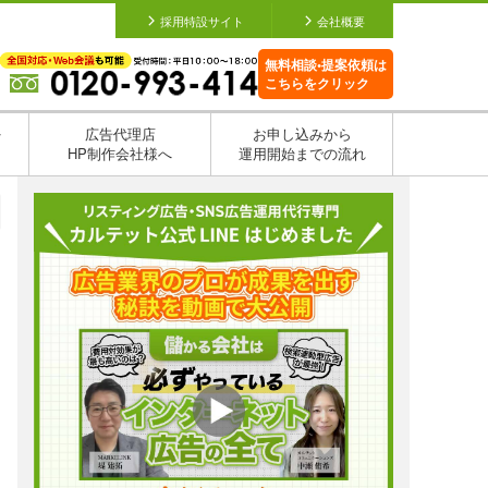
採用特設サイト
会社概要
無料相談•提案依頼は
こちらをクリック
を
広告代理店
お申し込みから
HP制作会社様へ
運用開始までの流れ
日
日