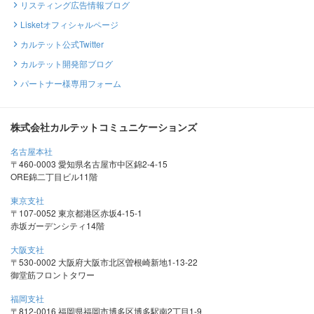
リスティング広告情報ブログ
Lisketオフィシャルページ
カルテット公式Twitter
カルテット開発部ブログ
パートナー様専用フォーム
株式会社カルテットコミュニケーションズ
名古屋本社
〒460-0003 愛知県名古屋市中区錦2-4-15
ORE錦二丁目ビル11階
東京支社
〒107-0052 東京都港区赤坂4-15-1
赤坂ガーデンシティ14階
大阪支社
〒530-0002 大阪府大阪市北区曽根崎新地1-13-22
御堂筋フロントタワー
福岡支社
〒812-0016 福岡県福岡市博多区博多駅南2丁目1-9