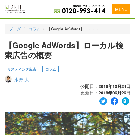
MENU
トップページ
ブログ
コラム
【Google AdWords】ロ・・・
料金表
【Google AdWords】ローカル検
実績・お客様の声
索広告の概要
初めて導入をお考えの方
リスティング広告
コラム
代理店の乗り換えをお考えの方
水野 太
広告代理店・HP制作会社様へ
公開日：
2016年10月24日
更新日：
2018年06月26日
お申し込みから運用開始までの流れ
会社概要
お問い合わせ