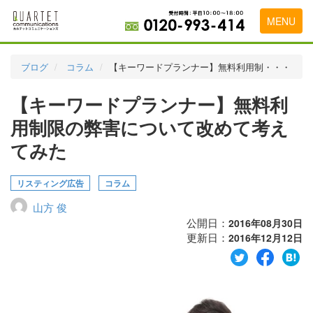
MENU
トップページ
ブログ
コラム
【キーワードプランナー】無料利用制・・・
料金表
【キーワードプランナー】無料利
実績・お客様の声
用制限の弊害について改めて考え
初めて導入をお考えの方
てみた
代理店の乗り換えをお考えの方
リスティング広告
コラム
広告代理店・HP制作会社様へ
山方 俊
公開日：
2016年08月30日
お申し込みから運用開始までの流れ
更新日：
2016年12月12日
会社概要
お問い合わせ