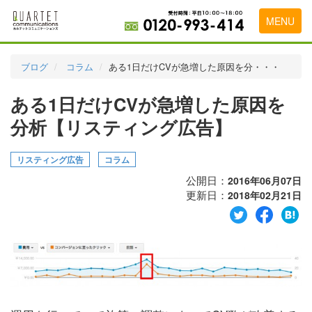
MENU
トップページ
ブログ
コラム
ある1日だけCVが急増した原因を分・・・
料金表
ある1日だけCVが急増した原因を
実績・お客様の声
分析【リスティング広告】
初めて導入をお考えの方
リスティング広告
コラム
代理店の乗り換えをお考えの方
公開日：
2016年06月07日
更新日：
2018年02月21日
広告代理店・HP制作会社様へ
お申し込みから運用開始までの流れ
会社概要
お問い合わせ