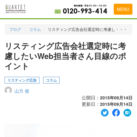
MENU
トップページ
ブログ
コラム
リスティング広告会社選定時に考慮し・・・
料金表
リスティング広告会社選定時に考
実績・お客様の声
慮したいWeb担当者さん目線のポ
初めて導入をお考えの方
イント
代理店の乗り換えをお考えの方
リスティング広告
コラム
広告代理店・HP制作会社様へ
山方 俊
公開日：
2015年09月14日
お申し込みから運用開始までの流れ
更新日：
2015年09月14日
会社概要
お問い合わせ