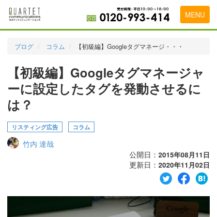
MENU
トップページ
ブログ
コラム
【初級編】Googleタグマネージ・・・
料金表
【初級編】Googleタグマネージャ
実績・お客様の声
ーに設定したタグを発動させるに
初めて導入をお考えの方
は？
代理店の乗り換えをお考えの方
リスティング広告
コラム
広告代理店・HP制作会社様へ
竹内 達哉
公開日：
2015年08月11日
お申し込みから運用開始までの流れ
更新日：
2020年11月02日
会社概要
お問い合わせ