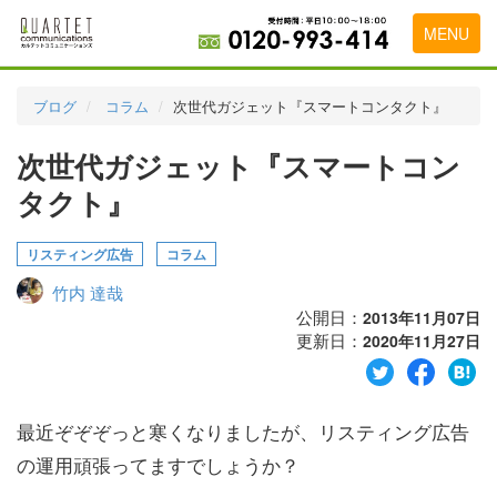
MENU
トップページ
ブログ
コラム
次世代ガジェット『スマートコンタクト』
料金表
次世代ガジェット『スマートコン
実績・お客様の声
タクト』
初めて導入をお考えの方
リスティング広告
コラム
代理店の乗り換えをお考えの方
竹内 達哉
広告代理店・HP制作会社様へ
公開日：
2013年11月07日
更新日：
2020年11月27日
お申し込みから運用開始までの流れ
会社概要
最近ぞぞぞっと寒くなりましたが、リスティング広告
お問い合わせ
の運用頑張ってますでしょうか？