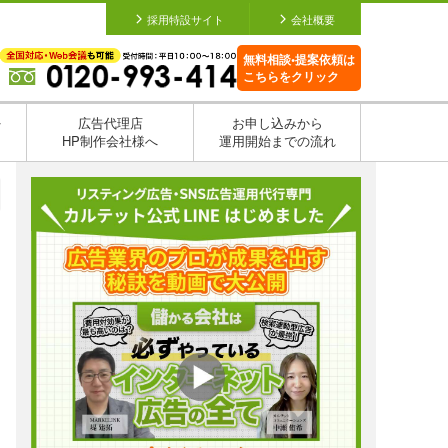
採用特設サイト
会社概要
無料相談•提案依頼は
こちらをクリック
を
広告代理店
お申し込みから
HP制作会社様へ
運用開始までの流れ
日
日