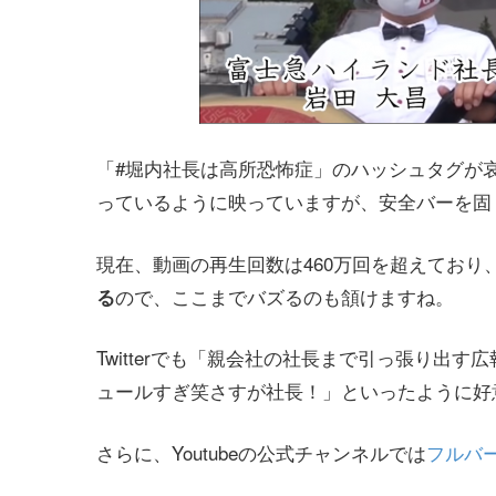
「#堀内社長は高所恐怖症」のハッシュタグが
っているように映っていますが、安全バーを固
現在、動画の再生回数は460万回を超えており
ので、ここまでバズるのも頷けますね。
る
Twitterでも「親会社の社長まで引っ張り出
ュールすぎ笑さすが社長！」といったように好
さらに、Youtubeの公式チャンネルでは
フルバ