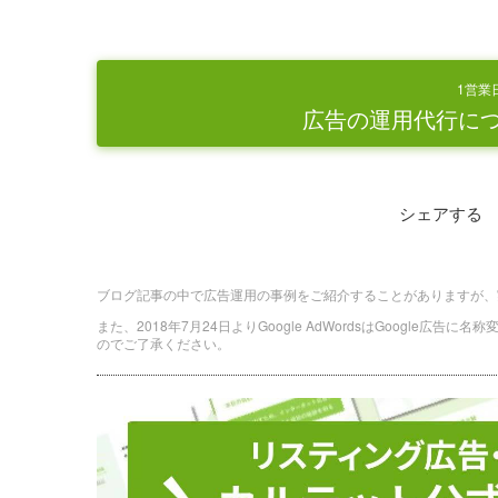
1営業
広告の運用代行に
シェアする
ブログ記事の中で広告運用の事例をご紹介することがありますが、
また、2018年7月24日よりGoogle AdWordsはGoogle広告
のでご了承ください。