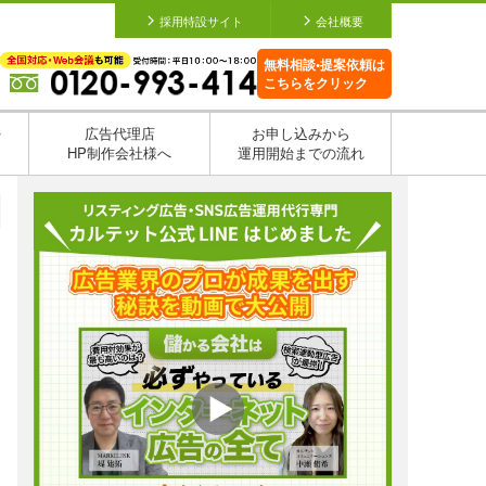
採用特設サイト
会社概要
無料相談•提案依頼は
こちらをクリック
を
広告代理店
お申し込みから
HP制作会社様へ
運用開始までの流れ
日
日