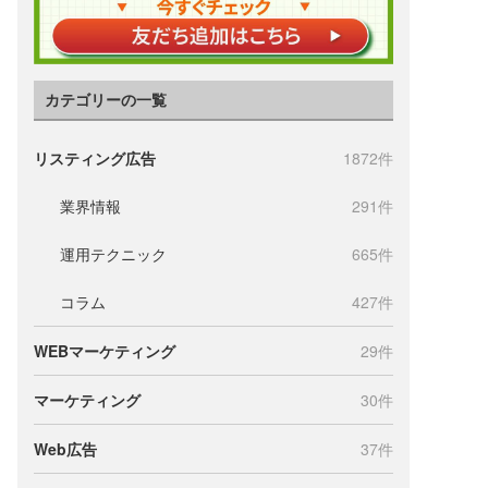
カテゴリーの一覧
リスティング広告
1872件
業界情報
291件
運用テクニック
665件
コラム
427件
WEBマーケティング
29件
マーケティング
30件
Web広告
37件