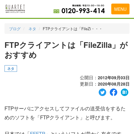
MENU
トップページ
ブログ
ネタ
FTPクライアントは「FileZi・・・
料金表
FTPクライアントは「FileZilla」が
実績・お客様の声
おすすめ
初めて導入をお考えの方
ネタ
代理店の乗り換えをお考えの方
公開日：
2012年09月03日
更新日：
2020年08月28日
広告代理店・HP制作会社様へ
お申し込みから運用開始までの流れ
FTPサーバにアクセスしてファイルの送受信をするた
会社概要
めのソフトを「FTPクライアント」と呼びます。
お問い合わせ
日本では「
FFFTP
」というソフトが昔から有名です