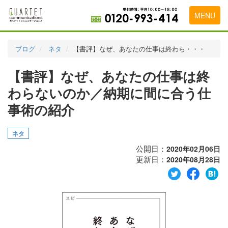
MENU
トップページ
ブログ
ネタ
【書評】なぜ、あなたの仕事は終わら・・・
料金表
【書評】なぜ、あなたの仕事は終
実績・お客様の声
わらないのか／納期に間に合う仕
初めて導入をお考えの方
事術の紹介
代理店の乗り換えをお考えの方
ネタ
広告代理店・HP制作会社様へ
公開日：
2020年02月06日
更新日：
2020年08月28日
お申し込みから運用開始までの流れ
会社概要
お問い合わせ