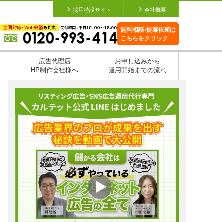
採用特設サイト
会社概要
無料相談•提案依頼は
こちらをクリック
を
広告代理店
お申し込みから
HP制作会社様へ
運用開始までの流れ
日
日