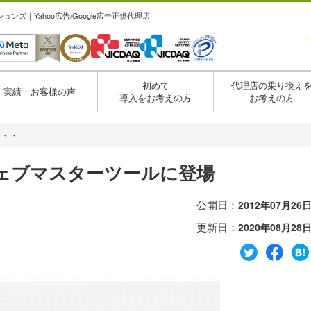
ズ｜Yahoo広告/Google広告正規代理店
初めて
代理店の乗り換え
実績・お客様の声
導入をお考えの方
お考えの方
・・・
ェブマスターツールに登場
公開日：
2012年07月26
更新日：
2020年08月28