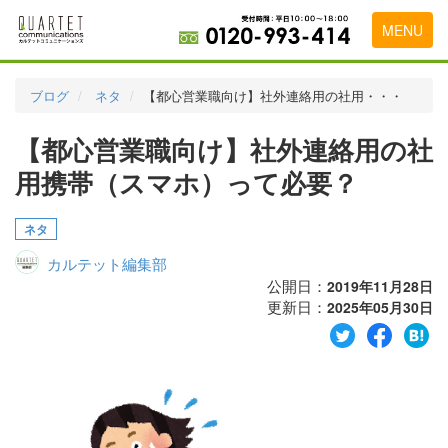
MENU
トップページ
ブログ
ネタ
【都心営業職向け】社外連絡用の社用・・・
料金表
【都心営業職向け】社外連絡用の社
実績・お客様の声
用携帯（スマホ）って必要？
初めて導入をお考えの方
ネタ
代理店の乗り換えをお考えの方
カルテット編集部
広告代理店・HP制作会社様へ
公開日：
2019年11月28日
更新日：
2025年05月30日
お申し込みから運用開始までの流れ
会社概要
お問い合わせ