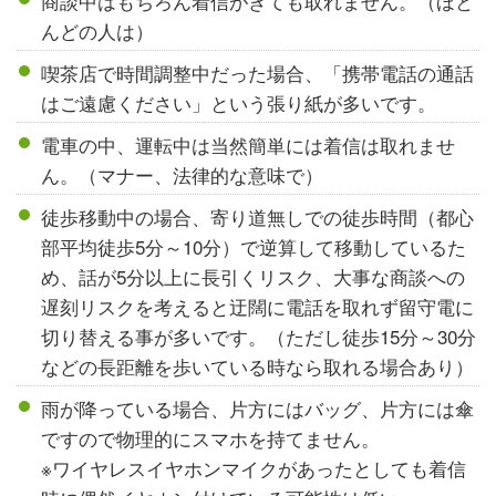
商談中はもちろん着信がきても取れません。（ほと
んどの人は）
喫茶店で時間調整中だった場合、「携帯電話の通話
はご遠慮ください」という張り紙が多いです。
電車の中、運転中は当然簡単には着信は取れませ
ん。（マナー、法律的な意味で）
徒歩移動中の場合、寄り道無しでの徒歩時間（都心
部平均徒歩5分～10分）で逆算して移動しているた
め、話が5分以上に長引くリスク、大事な商談への
遅刻リスクを考えると迂闊に電話を取れず留守電に
切り替える事が多いです。（ただし徒歩15分～30分
などの長距離を歩いている時なら取れる場合あり）
雨が降っている場合、片方にはバッグ、片方には傘
ですので物理的にスマホを持てません。
※ワイヤレスイヤホンマイクがあったとしても着信