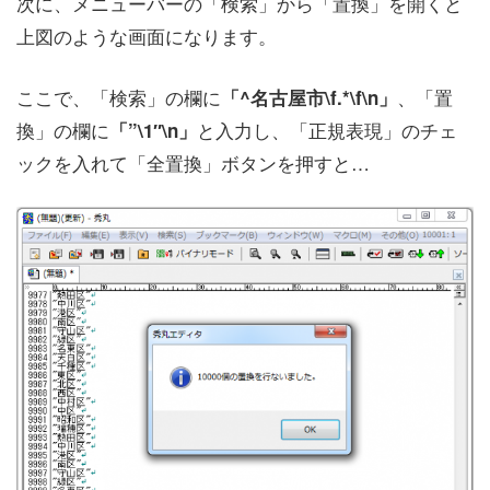
次に、メニューバーの「検索」から「置換」を開くと
上図のような画面になります。
ここで、「検索」の欄に
、「置
「^名古屋市\f.*\f\n」
換」の欄に
と入力し、「正規表現」のチェ
「”\1″\n」
ックを入れて「全置換」ボタンを押すと…