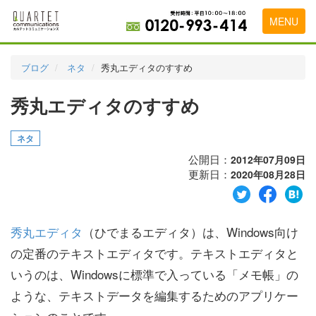
MENU
トップページ
ブログ
ネタ
秀丸エディタのすすめ
料金表
秀丸エディタのすすめ
実績・お客様の声
ネタ
初めて導入をお考えの方
公開日：
2012年07月09日
代理店の乗り換えをお考えの方
更新日：
2020年08月28日
広告代理店・HP制作会社様へ
秀丸エディタ
（ひでまるエディタ）は、Windows向け
お申し込みから運用開始までの流れ
の定番のテキストエディタです。テキストエディタと
会社概要
いうのは、Windowsに標準で入っている「メモ帳」の
お問い合わせ
ような、テキストデータを編集するためのアプリケー