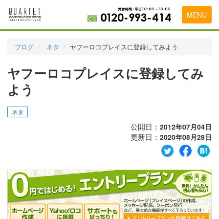
MENU
トップページ
ブログ
ネタ
ヤフーロコプレイスに登録してみよう
料金表
ヤフーロコプレイスに登録してみ
実績・お客様の声
よう
初めて導入をお考えの方
ネタ
代理店の乗り換えをお考えの方
公開日：
2012年07月04日
更新日：
2020年08月28日
広告代理店・HP制作会社様へ
お申し込みから運用開始までの流れ
会社概要
お問い合わせ