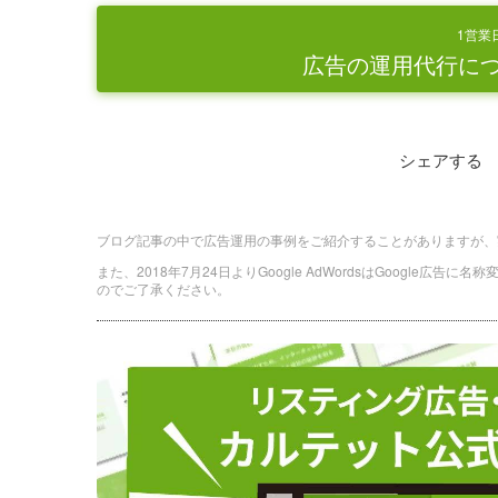
1営業
広告の運用代行に
シェアする
ブログ記事の中で広告運用の事例をご紹介することがありますが、
また、2018年7月24日よりGoogle AdWordsはGoogle広告
のでご了承ください。