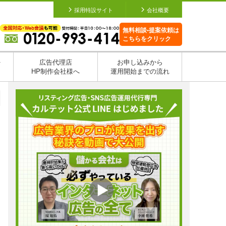
採用特設サイト
会社概要
無料相談•提案依頼は
こちらをクリック
を
広告代理店
お申し込みから
HP制作会社様へ
運用開始までの流れ
日
日