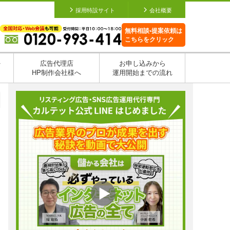
採用特設サイト
会社概要
無料相談•提案依頼は
こちらをクリック
を
広告代理店
お申し込みから
HP制作会社様へ
運用開始までの流れ
日
日