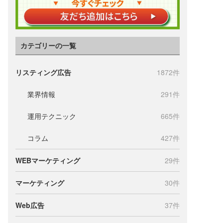
カテゴリーの一覧
リスティング広告
1872件
業界情報
291件
運用テクニック
665件
コラム
427件
WEBマーケティング
29件
マーケティング
30件
Web広告
37件