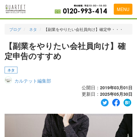
MENU
トップページ
ブログ
ネタ
【副業をやりたい会社員向け】確定申・・・
料金表
【副業をやりたい会社員向け】確
実績・お客様の声
定申告のすすめ
初めて導入をお考えの方
ネタ
代理店の乗り換えをお考えの方
カルテット編集部
広告代理店・HP制作会社様へ
公開日：
2019年03月01日
更新日：
2025年05月30日
お申し込みから運用開始までの流れ
会社概要
お問い合わせ