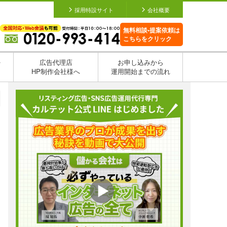
採用特設サイト
会社概要
無料相談•提案依頼は
こちらをクリック
を
広告代理店
お申し込みから
HP制作会社様へ
運用開始までの流れ
日
日