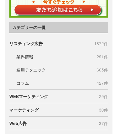
カテゴリーの一覧
リスティング広告
1872件
業界情報
291件
運用テクニック
665件
コラム
427件
WEBマーケティング
29件
マーケティング
30件
Web広告
37件