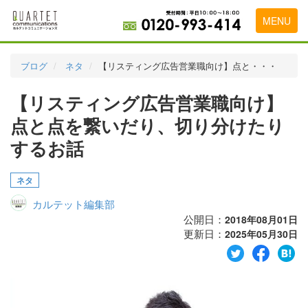
MENU
トップページ
ブログ
ネタ
【リスティング広告営業職向け】点と・・・
料金表
【リスティング広告営業職向け】
実績・お客様の声
点と点を繋いだり、切り分けたり
初めて導入をお考えの方
するお話
代理店の乗り換えをお考えの方
ネタ
広告代理店・HP制作会社様へ
カルテット編集部
公開日：
2018年08月01日
お申し込みから運用開始までの流れ
更新日：
2025年05月30日
会社概要
お問い合わせ