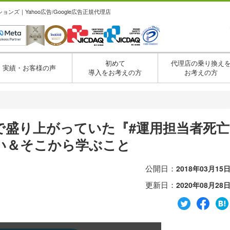
ズ｜Yahoo広告/Google広告正規代理店
初めて
代理店の乗り換え
実績・お客様の声
導入をお考えの方
お考えの方
erで盛り上がっていた『#運用担当者死亡
い＆そこから学ぶこと
公開日：
2018年03月15
更新日：
2020年08月28