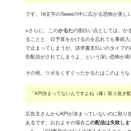
です。16文字のTweetの中に広がる恐怖が美し
※さらに、この
の面白い点としては、か
かるた
ることと、日予算をかけるのを忘れても事前入
で止まってしまうが、請求書支払いのタイプの
告配信がされてしまうよ、という深い恐怖が表
その他、ツボをくすぐったかるたはこのような
「KPI決まってないんですよね（爆）取り急ぎ
広告主さんからKPIが決まっていないのに取
あるです。おおよその場合
この配信は失敗しま
った」「CV重視ではなくて流入させるユニー