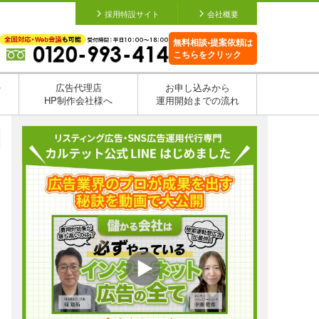
採用特設サイト
会社概要
無料相談•提案依頼は
こちらをクリック
を
広告代理店
お申し込みから
HP制作会社様へ
運用開始までの流れ
日
日