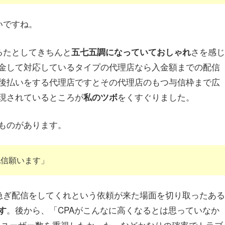
いですね。
るたとしてきちんと
さを感じ
五七五調になっていておしゃれ
金して対応しているタイプの代理店なら入金額までの配信
後払いをする代理店ですとその代理店のもつ与信枠まで広
現されているところが
をくすぐりました。
私のツボ
ものがあります。
配信願います」
り急ぎ配信をしてくれという依頼が来た場面を切り取ったある
。後から、「CPAがこんなに高くなるとは思っていなか
す
クユーザー数を重視したかった」などかなりの確率でトラブ