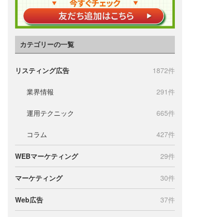
カテゴリーの一覧
リスティング広告
1872件
業界情報
291件
運用テクニック
665件
コラム
427件
WEBマーケティング
29件
マーケティング
30件
Web広告
37件