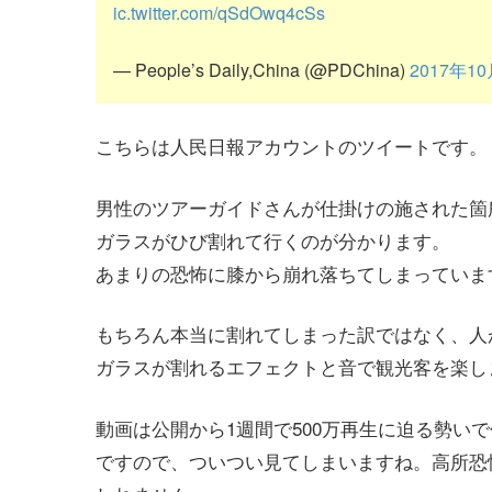
ic.twitter.com/qSdOwq4cSs
— People’s Daily,China (@PDChina)
2017年1
こちらは人民日報アカウントのツイートです。
男性のツアーガイドさんが仕掛けの施された箇
ガラスがひび割れて行くのが分かります。
あまりの恐怖に膝から崩れ落ちてしまっていま
もちろん本当に割れてしまった訳ではなく、人
ガラスが割れるエフェクトと音で観光客を楽し
動画は公開から1週間で500万再生に迫る勢い
ですので、ついつい見てしまいますね。高所恐