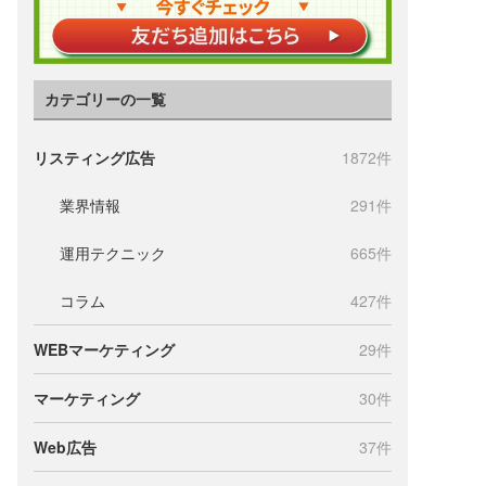
カテゴリーの一覧
リスティング広告
1872件
業界情報
291件
運用テクニック
665件
コラム
427件
WEBマーケティング
29件
マーケティング
30件
Web広告
37件