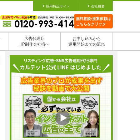
採用特設サイト
会社概要
無料相談•提案依頼は
こちらをクリック
を
広告代理店
お申し込みから
HP制作会社様へ
運用開始までの流れ
日
日