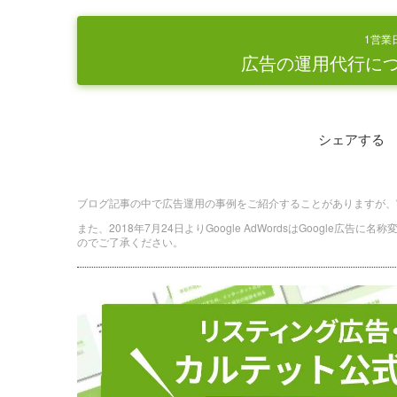
1営業
広告の運用代行に
シェアする
ブログ記事の中で広告運用の事例をご紹介することがありますが、
また、2018年7月24日よりGoogle AdWordsはGoogle広告
のでご了承ください。