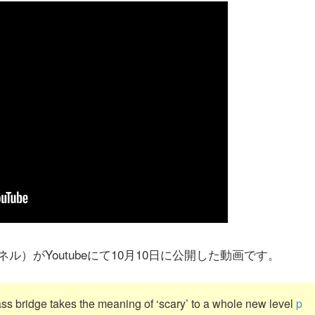
）がYoutubeにて10月10日に公開した動画です。
glass bridge takes the meaning of ‘scary’ to a whole new level
p