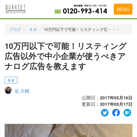
MENU
トップページ
ブログ
ネタ
10万円以下で可能！リスティング広・・・
料金表
10万円以下で可能！リスティング
実績・お客様の声
広告以外で中小企業が使うべきア
初めて導入をお考えの方
ナログ広告を教えます
代理店の乗り換えをお考えの方
ネタ
広告代理店・HP制作会社様へ
堤 大輔
公開日：
2017年05月16日
お申し込みから運用開始までの流れ
更新日：
2017年05月17日
会社概要
お問い合わせ