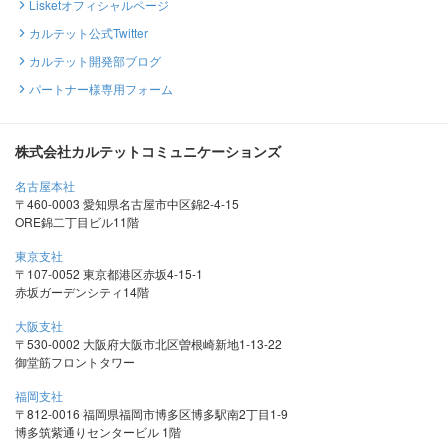
Lisketオフィシャルページ
カルテット公式Twitter
カルテット開発部ブログ
パートナー様専用フォーム
株式会社カルテットコミュニケーションズ
名古屋本社
〒460-0003 愛知県名古屋市中区錦2-4-15
ORE錦二丁目ビル11階
東京支社
〒107-0052 東京都港区赤坂4-15-1
赤坂ガーデンシティ14階
大阪支社
〒530-0002 大阪府大阪市北区曽根崎新地1-13-22
御堂筋フロントタワー
福岡支社
〒812-0016 福岡県福岡市博多区博多駅南2丁目1-9
博多筑紫通りセンタービル 1階