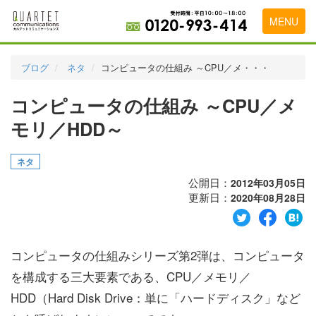
MENU
トップページ
ブログ
ネタ
コンピュータの仕組み ～CPU／メ・・・
料金表
コンピュータの仕組み ～CPU／メ
実績・お客様の声
モリ／HDD～
初めて導入をお考えの方
ネタ
代理店の乗り換えをお考えの方
公開日：
2012年03月05日
更新日：
2020年08月28日
広告代理店・HP制作会社様へ
お申し込みから運用開始までの流れ
コンピュータの仕組みシリーズ第2弾は、コンピュータ
会社概要
を構成する三大要素である、CPU／メモリ／
お問い合わせ
HDD（Hard Disk Drive：単に「ハードディスク」など