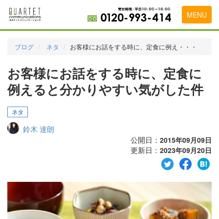
MENU
トップページ
ブログ
ネタ
お客様にお話をする時に、定食に例え・・・
料金表
お客様にお話をする時に、定食に
実績・お客様の声
例えると分かりやすい気がした件
初めて導入をお考えの方
ネタ
代理店の乗り換えをお考えの方
鈴木 達朗
広告代理店・HP制作会社様へ
公開日：
2015年09月09日
更新日：
2023年09月20日
お申し込みから運用開始までの流れ
会社概要
お問い合わせ