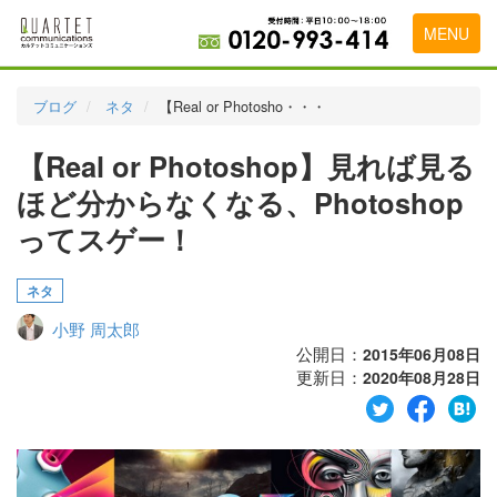
MENU
トップページ
ブログ
ネタ
【Real or Photosho・・・
料金表
【Real or Photoshop】見れば見る
実績・お客様の声
ほど分からなくなる、Photoshop
初めて導入をお考えの方
ってスゲー！
代理店の乗り換えをお考えの方
ネタ
広告代理店・HP制作会社様へ
小野 周太郎
公開日：
2015年06月08日
お申し込みから運用開始までの流れ
更新日：
2020年08月28日
会社概要
お問い合わせ