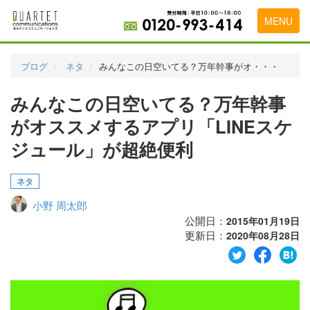
MENU
トップページ
ブログ
ネタ
みんなこの日空いてる？万年幹事がオ・・・
料金表
みんなこの日空いてる？万年幹事
実績・お客様の声
がオススメするアプリ「LINEスケ
初めて導入をお考えの方
ジュール」が超絶便利
代理店の乗り換えをお考えの方
ネタ
広告代理店・HP制作会社様へ
小野 周太郎
公開日：
2015年01月19日
お申し込みから運用開始までの流れ
更新日：
2020年08月28日
会社概要
お問い合わせ