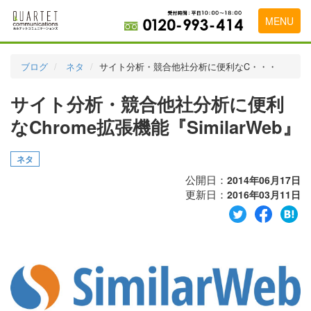
MENU
トップページ
ブログ
ネタ
サイト分析・競合他社分析に便利なC・・・
料金表
サイト分析・競合他社分析に便利
実績・お客様の声
なChrome拡張機能『SimilarWeb』
初めて導入をお考えの方
ネタ
代理店の乗り換えをお考えの方
公開日：
2014年06月17日
更新日：
2016年03月11日
広告代理店・HP制作会社様へ
お申し込みから運用開始までの流れ
会社概要
お問い合わせ