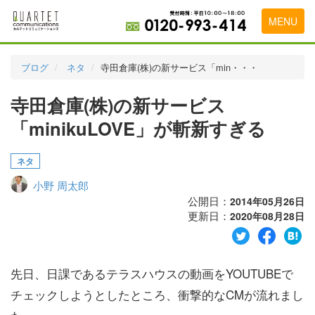
MENU
トップページ
ブログ
ネタ
寺田倉庫(株)の新サービス「min・・・
料金表
寺田倉庫(株)の新サービス
実績・お客様の声
「minikuLOVE」が斬新すぎる
初めて導入をお考えの方
ネタ
代理店の乗り換えをお考えの方
小野 周太郎
広告代理店・HP制作会社様へ
公開日：
2014年05月26日
更新日：
2020年08月28日
お申し込みから運用開始までの流れ
会社概要
先日、日課であるテラスハウスの動画をYOUTUBEで
お問い合わせ
チェックしようとしたところ、衝撃的なCMが流れまし