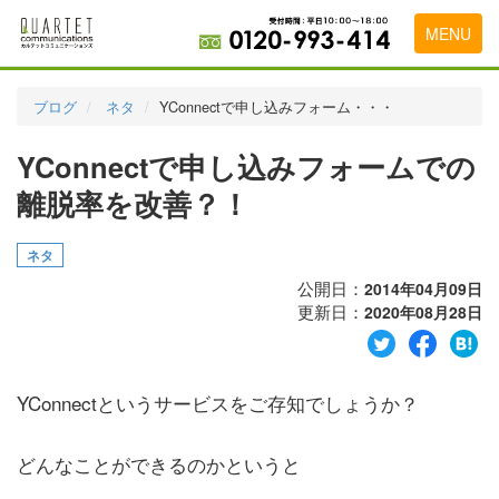
MENU
トップページ
ブログ
ネタ
YConnectで申し込みフォーム・・・
料金表
YConnectで申し込みフォームでの
実績・お客様の声
離脱率を改善？！
初めて導入をお考えの方
ネタ
代理店の乗り換えをお考えの方
公開日：
2014年04月09日
更新日：
2020年08月28日
広告代理店・HP制作会社様へ
お申し込みから運用開始までの流れ
YConnectというサービスをご存知でしょうか？
会社概要
お問い合わせ
どんなことができるのかというと