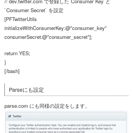
// dev.twitter.com で登録した`Consumer Key`と
`Consumer Secret` を設定
[PFTwitterUtils
initializeWithConsumerKey:@"consumer_key"
consumerSecret:@"consumer_secret"];
return YES;
}
[/bash]
Parseにも設定
parse.com にも同様の設定をします。