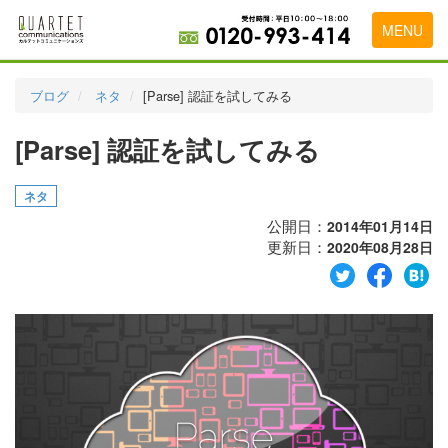
MENU
トップページ
ブログ
ネタ
[Parse] 認証を試してみる
料金表
[Parse] 認証を試してみる
実績・お客様の声
ネタ
初めて導入をお考えの方
公開日：
2014年01月14日
代理店の乗り換えをお考えの方
更新日：
2020年08月28日
広告代理店・HP制作会社様へ
お申し込みから運用開始までの流れ
会社概要
お問い合わせ