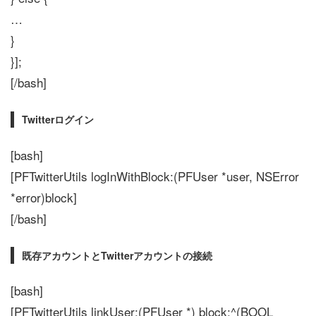
…
}
}];
[/bash]
Twitterログイン
[bash]
[PFTwitterUtils logInWithBlock:(PFUser *user, NSError
*error)block]
[/bash]
既存アカウントとTwitterアカウントの接続
[bash]
[PFTwitterUtils linkUser:(PFUser *) block:^(BOOL