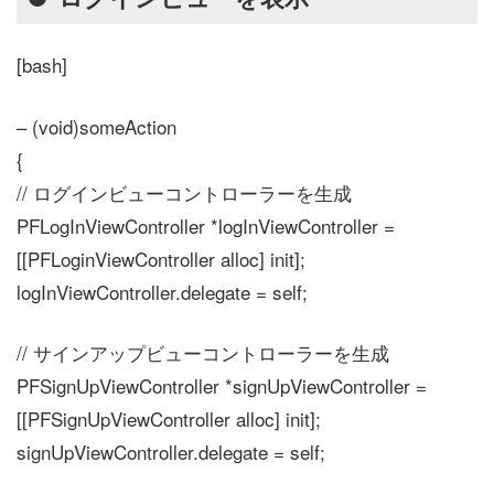
[bash]
– (void)someAction
{
// ログインビューコントローラーを生成
PFLogInViewController *logInViewController =
[[PFLoginViewController alloc] init];
logInViewController.delegate = self;
// サインアップビューコントローラーを生成
PFSignUpViewController *signUpViewController =
[[PFSignUpViewController alloc] init];
signUpViewController.delegate = self;