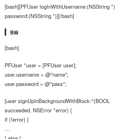
[bash][PFUser logInWithUsername:(NSString *)
password:(NSString *)][/bash]
登録
[bash]
PFUser *user = [PFUser user];
user.username = @"name";
user.password = @"pass";
[user signUpInBackgroundWithBlock:^(BOOL
succeeded, NSError *error) {
if (!error) {
…
} else {