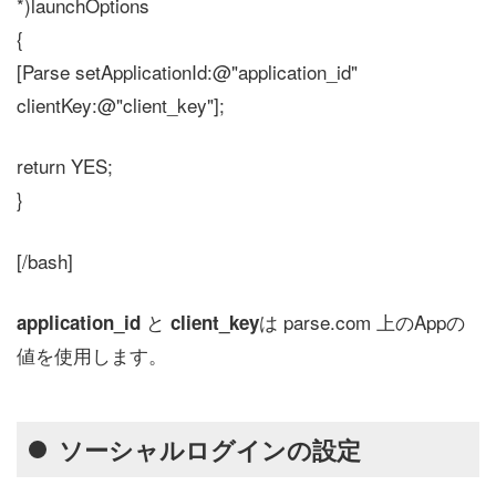
*)launchOptions
{
[Parse setApplicationId:@"application_id"
clientKey:@"client_key"];
return YES;
}
[/bash]
と
は parse.com 上のAppの
application_id
client_key
値を使用します。
ソーシャルログインの設定