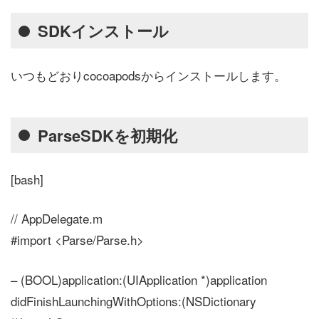
SDKインストール
いつもどおりcocoapodsからインストールします。
ParseSDKを初期化
[bash]
// AppDelegate.m
#import <Parse/Parse.h>
– (BOOL)application:(UIApplication *)application
didFinishLaunchingWithOptions:(NSDictionary