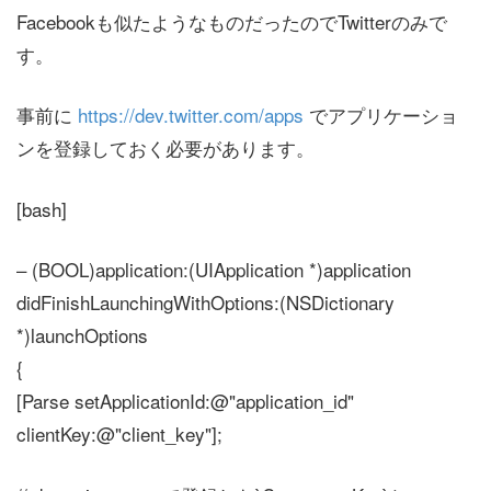
Facebookも似たようなものだったのでTwitterのみで
す。
事前に
https://dev.twitter.com/apps
でアプリケーショ
ンを登録しておく必要があります。
[bash]
– (BOOL)application:(UIApplication *)application
didFinishLaunchingWithOptions:(NSDictionary
*)launchOptions
{
[Parse setApplicationId:@"application_id"
clientKey:@"client_key"];