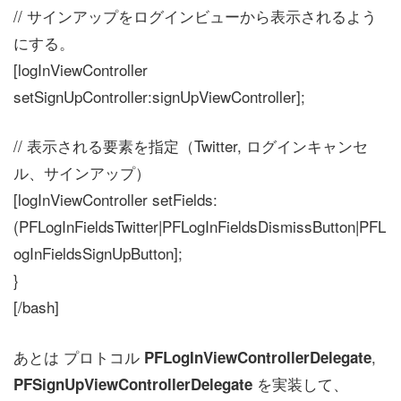
// サインアップをログインビューから表示されるよう
にする。
[logInViewController
setSignUpController:signUpViewController];
// 表示される要素を指定（Twitter, ログインキャンセ
ル、サインアップ）
[logInViewController setFields:
(PFLogInFieldsTwitter|PFLogInFieldsDismissButton|PFL
ogInFieldsSignUpButton];
}
[/bash]
あとは プロトコル
,
PFLogInViewControllerDelegate
を実装して、
PFSignUpViewControllerDelegate