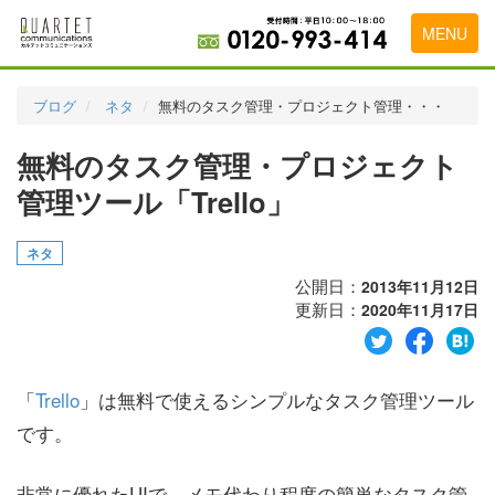
MENU
トップページ
ブログ
ネタ
無料のタスク管理・プロジェクト管理・・・
料金表
無料のタスク管理・プロジェクト
実績・お客様の声
管理ツール「Trello」
初めて導入をお考えの方
ネタ
代理店の乗り換えをお考えの方
公開日：
2013年11月12日
更新日：
2020年11月17日
広告代理店・HP制作会社様へ
お申し込みから運用開始までの流れ
「
Trello
」は無料で使えるシンプルなタスク管理ツール
会社概要
です。
お問い合わせ
非常に優れたUIで、メモ代わり程度の簡単なタスク管