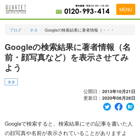
MENU
トップページ
ブログ
ネタ
Googleの検索結果に著者情報（・・・
料金表
Googleの検索結果に著者情報（名
実績・お客様の声
前・顔写真など）を表示させてみ
初めて導入をお考えの方
よう
代理店の乗り換えをお考えの方
ネタ
広告代理店・HP制作会社様へ
公開日：
2013年10月21日
更新日：
2020年08月28日
お申し込みから運用開始までの流れ
会社概要
Googleで検索すると、検索結果にその記事を書いた人
お問い合わせ
の顔写真や名前が表示されていることがありますよ