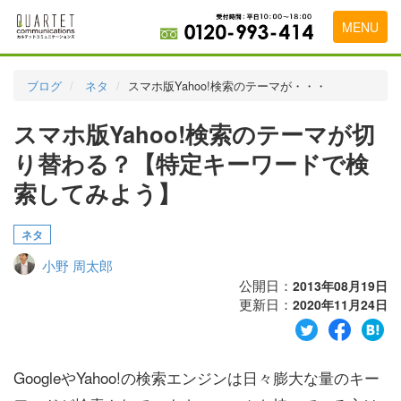
MENU
トップページ
ブログ
ネタ
スマホ版Yahoo!検索のテーマが・・・
料金表
スマホ版Yahoo!検索のテーマが切
実績・お客様の声
り替わる？【特定キーワードで検
初めて導入をお考えの方
索してみよう】
代理店の乗り換えをお考えの方
ネタ
広告代理店・HP制作会社様へ
小野 周太郎
公開日：
2013年08月19日
お申し込みから運用開始までの流れ
更新日：
2020年11月24日
会社概要
お問い合わせ
GoogleやYahoo!の検索エンジンは日々膨大な量のキー