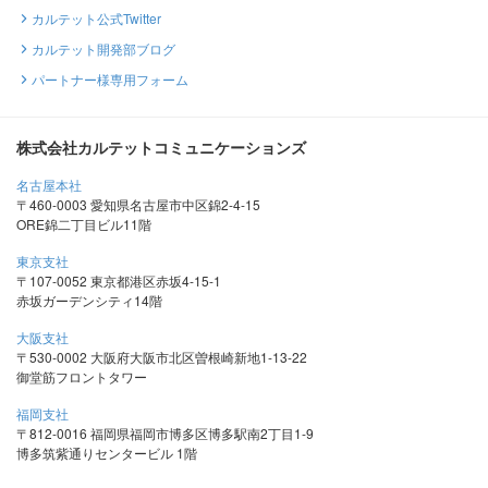
カルテット公式Twitter
カルテット開発部ブログ
パートナー様専用フォーム
株式会社カルテットコミュニケーションズ
名古屋本社
〒460-0003 愛知県名古屋市中区錦2-4-15
ORE錦二丁目ビル11階
東京支社
〒107-0052 東京都港区赤坂4-15-1
赤坂ガーデンシティ14階
大阪支社
〒530-0002 大阪府大阪市北区曽根崎新地1-13-22
御堂筋フロントタワー
福岡支社
〒812-0016 福岡県福岡市博多区博多駅南2丁目1-9
博多筑紫通りセンタービル 1階