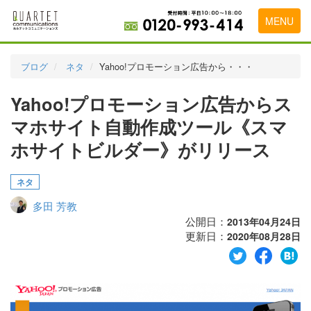
MENU
トップページ
ブログ
ネタ
Yahoo!プロモーション広告から・・・
料金表
Yahoo!プロモーション広告からス
実績・お客様の声
マホサイト自動作成ツール《スマ
初めて導入をお考えの方
ホサイトビルダー》がリリース
代理店の乗り換えをお考えの方
ネタ
広告代理店・HP制作会社様へ
多田 芳教
公開日：
2013年04月24日
お申し込みから運用開始までの流れ
更新日：
2020年08月28日
会社概要
お問い合わせ