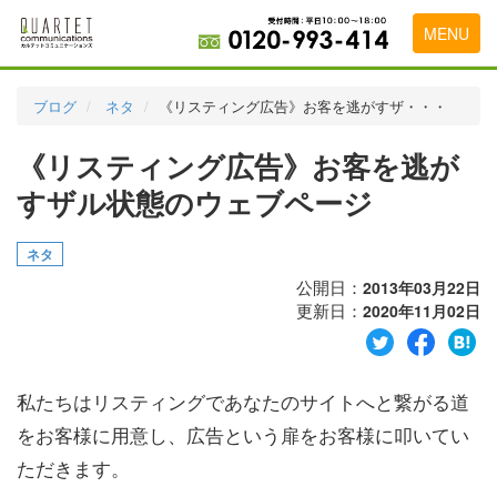
MENU
トップページ
ブログ
ネタ
《リスティング広告》お客を逃がすザ・・・
料金表
《リスティング広告》お客を逃が
実績・お客様の声
すザル状態のウェブページ
初めて導入をお考えの方
ネタ
代理店の乗り換えをお考えの方
公開日：
2013年03月22日
更新日：
2020年11月02日
広告代理店・HP制作会社様へ
お申し込みから運用開始までの流れ
私たちはリスティングであなたのサイトへと繋がる道
会社概要
をお客様に用意し、広告という扉をお客様に叩いてい
お問い合わせ
ただきます。