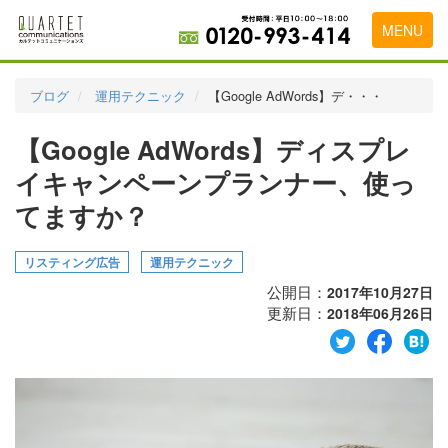
MENU
トップページ
ブログ
運用テクニック
【Google AdWords】デ・・・
料金表
【Google AdWords】ディスプレ
実績・お客様の声
イキャンペーンプランナー、使っ
初めて導入をお考えの方
てますか？
代理店の乗り換えをお考えの方
リスティング広告
運用テクニック
広告代理店・HP制作会社様へ
公開日：
2017年10月27日
更新日：
2018年06月26日
お申し込みから運用開始までの流れ
会社概要
お問い合わせ