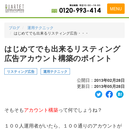
MENU
トップページ
ブログ
運用テクニック
はじめてでも出来るリスティング広告・・・
料金表
はじめてでも出来るリスティング
実績・お客様の声
広告アカウント構築のポイント
初めて導入をお考えの方
代理店の乗り換えをお考えの方
リスティング広告
運用テクニック
公開日：
2013年02月28日
広告代理店・HP制作会社様へ
更新日：
2013年05月28日
お申し込みから運用開始までの流れ
会社概要
そもそも
アカウント構築
って何でしょうね？
お問い合わせ
１００人運用者がいたら、１００通りのアカウントが