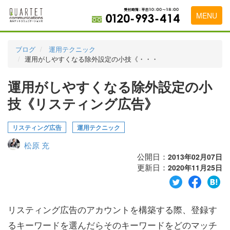
MENU
トップページ
ブログ
運用テクニック
運用がしやすくなる除外設定の小技《・・・
料金表
運用がしやすくなる除外設定の小
実績・お客様の声
技《リスティング広告》
初めて導入をお考えの方
代理店の乗り換えをお考えの方
リスティング広告
運用テクニック
松原 充
広告代理店・HP制作会社様へ
公開日：
2013年02月07日
更新日：
お申し込みから運用開始までの流れ
2020年11月25日
会社概要
リスティング広告のアカウントを構築する際、登録す
お問い合わせ
るキーワードを選んだらそのキーワードをどのマッチ