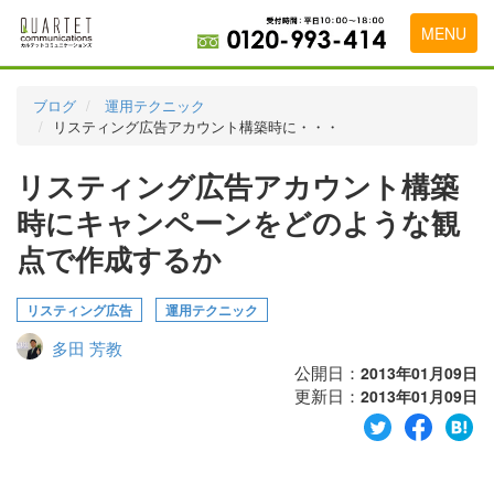
MENU
トップページ
ブログ
運用テクニック
リスティング広告アカウント構築時に・・・
料金表
リスティング広告アカウント構築
実績・お客様の声
時にキャンペーンをどのような観
初めて導入をお考えの方
点で作成するか
代理店の乗り換えをお考えの方
リスティング広告
運用テクニック
広告代理店・HP制作会社様へ
多田 芳教
お申し込みから運用開始までの流れ
公開日：
2013年01月09日
更新日：
2013年01月09日
会社概要
お問い合わせ