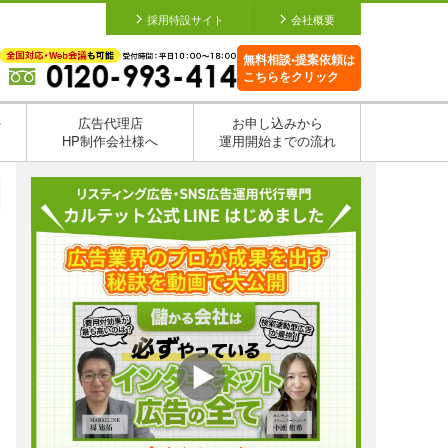
採用特設サイト
会社概要
無料相談•提案依頼は
こちらをクリック
を
広告代理店
お申し込みから
HP制作会社様へ
運用開始までの流れ
日
日