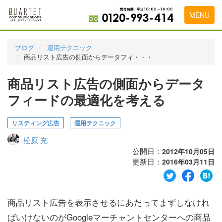
MENU
トップページ
ブログ
運用テクニック
商品リスト広告の側面からデータフィ・・・
料金表
商品リスト広告の側面からデータ
実績・お客様の声
フィードの最適化を考える
初めて導入をお考えの方
代理店の乗り換えをお考えの方
リスティング広告
運用テクニック
松原 充
広告代理店・HP制作会社様へ
公開日：
2012年10月05日
更新日：
お申し込みから運用開始までの流れ
2016年03月11日
会社概要
商品リスト広告を表示させるにあたってまずしなけれ
お問い合わせ
ばいけないのがGoogleマーチャントセンターへの商品