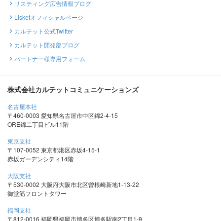
リスティング広告情報ブログ
Lisketオフィシャルページ
カルテット公式Twitter
カルテット開発部ブログ
パートナー様専用フォーム
株式会社カルテットコミュニケーションズ
名古屋本社
〒460-0003 愛知県名古屋市中区錦2-4-15
ORE錦二丁目ビル11階
東京支社
〒107-0052 東京都港区赤坂4-15-1
赤坂ガーデンシティ14階
大阪支社
〒530-0002 大阪府大阪市北区曽根崎新地1-13-22
御堂筋フロントタワー
福岡支社
〒812-0016 福岡県福岡市博多区博多駅南2丁目1-9