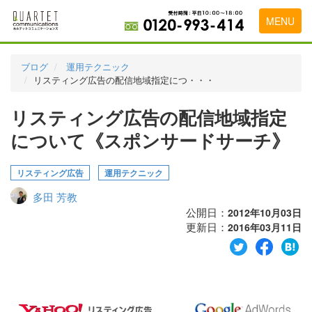
MENU
トップページ
ブログ
運用テクニック
リスティング広告の配信地域指定につ・・・
料金表
リスティング広告の配信地域指定
実績・お客様の声
について《スポンサードサーチ》
初めて導入をお考えの方
代理店の乗り換えをお考えの方
リスティング広告
運用テクニック
多田 芳教
広告代理店・HP制作会社様へ
公開日：
2012年10月03日
更新日：
お申し込みから運用開始までの流れ
2016年03月11日
会社概要
お問い合わせ