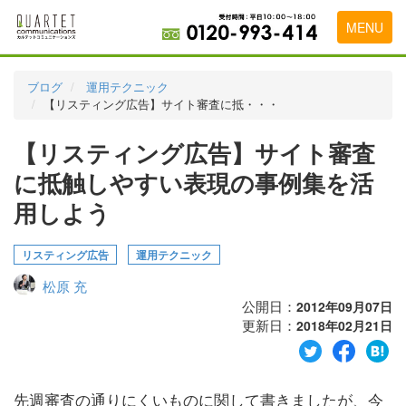
MENU
トップページ
ブログ
運用テクニック
【リスティング広告】サイト審査に抵・・・
料金表
【リスティング広告】サイト審査
実績・お客様の声
に抵触しやすい表現の事例集を活
初めて導入をお考えの方
用しよう
代理店の乗り換えをお考えの方
リスティング広告
運用テクニック
広告代理店・HP制作会社様へ
松原 充
お申し込みから運用開始までの流れ
公開日：
2012年09月07日
更新日：
2018年02月21日
会社概要
お問い合わせ
先週審査の通りにくいものに関して書きましたが、今