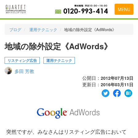
MENU
トップページ
ブログ
運用テクニック
地域の除外設定《AdWords》
料金表
地域の除外設定《AdWords》
実績・お客様の声
リスティング広告
運用テクニック
初めて導入をお考えの方
多田 芳教
代理店の乗り換えをお考えの方
公開日：
2012年07月13日
更新日：
2016年03月11日
広告代理店・HP制作会社様へ
お申し込みから運用開始までの流れ
会社概要
お問い合わせ
突然ですが、みなさんはリスティング広告において