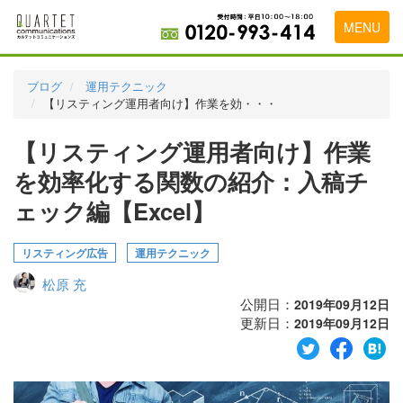
MENU
トップページ
ブログ
運用テクニック
【リスティング運用者向け】作業を効・・・
料金表
【リスティング運用者向け】作業
実績・お客様の声
を効率化する関数の紹介：入稿チ
初めて導入をお考えの方
ェック編【Excel】
代理店の乗り換えをお考えの方
リスティング広告
運用テクニック
広告代理店・HP制作会社様へ
松原 充
お申し込みから運用開始までの流れ
公開日：
2019年09月12日
更新日：
2019年09月12日
会社概要
お問い合わせ