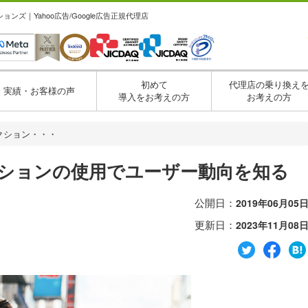
ズ｜Yahoo広告/Google広告正規代理店
初めて
代理店の乗り換え
実績・お客様の声
導入をお考えの方
お考えの方
クション・・・
クションの使用でユーザー動向を知る
公開日：
2019年06月05
更新日：
2023年11月08