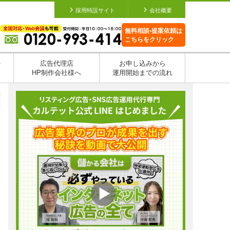
採用特設サイト
会社概要
無料相談•提案依頼は
こちらをクリック
を
広告代理店
お申し込みから
HP制作会社様へ
運用開始までの流れ
日
日