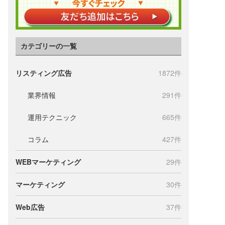
カテゴリーの一覧
リスティング広告
1872件
業界情報
291件
運用テクニック
665件
コラム
427件
WEBマーケティング
29件
マーケティング
30件
Web広告
37件